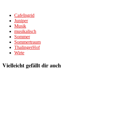
CafeIngrid
Juniper
Musik
musikalisch
Sommer
Sommertraum
ThalingerHof
Wirte
Vielleicht gefällt dir auch