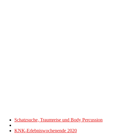
Beitragsnavigation
Vorheriger
Schatzsuche, Traumreise und Body Percussion
Beitrag
Zurück
zur
Nächster
KNK-Erlebniswochenende 2020