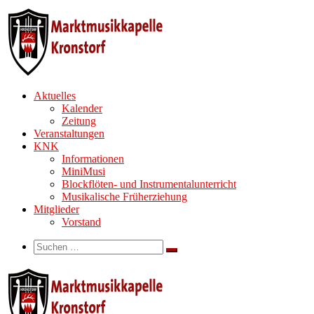
Zum
Inhalt
springen
Aktuelles
Kalender
Zeitung
Veranstaltungen
KNK
Informationen
MiniMusi
Blockflöten- und Instrumentalunterricht
Musikalische Früherziehung
Mitglieder
Vorstand
Search
Suche
Suchen …