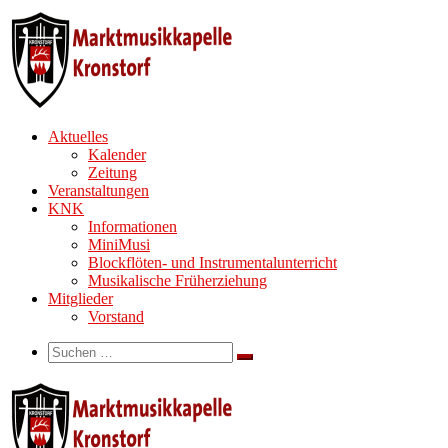
Zum
Inhalt
springen
Aktuelles
Kalender
Zeitung
Veranstaltungen
KNK
Informationen
MiniMusi
Blockflöten- und Instrumentalunterricht
Musikalische Früherziehung
Mitglieder
Vorstand
Search
Suche
Suchen …