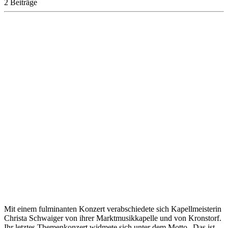
2 Beiträge
Mit einem fulminanten Konzert verabschiedete sich Kapellmeisterin
Christa Schwaiger von ihrer Marktmusikkapelle und von Kronstorf.
Ihr letztes Themenkonzert widmete sich unter dem Motto „Das ist