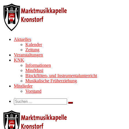
Zum
Inhalt
springen
Aktuelles
Kalender
Zeitung
Veranstaltungen
KNK
Informationen
MiniMusi
Blockflöten- und Instrumentalunterricht
Musikalische Früherziehung
Mitglieder
Vorstand
Search
Suche
Suchen …