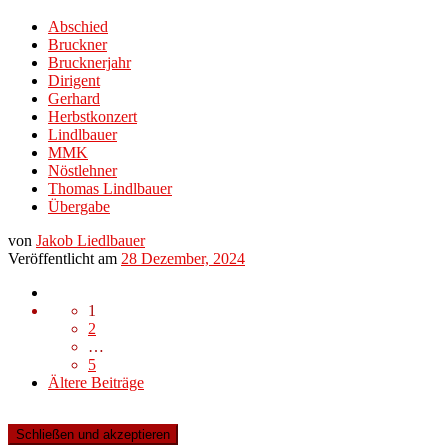
Abschied
Bruckner
Brucknerjahr
Dirigent
Gerhard
Herbstkonzert
Lindlbauer
MMK
Nöstlehner
Thomas Lindlbauer
Übergabe
von
Jakob Liedlbauer
Veröffentlicht am
28 Dezember, 2024
Beitragsnavigation
1
2
…
5
Ältere
Ältere Beiträge
Beiträge