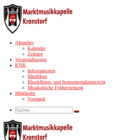
Zum
Inhalt
springen
Aktuelles
Kalender
Zeitung
Veranstaltungen
KNK
Informationen
MiniMusi
Blockflöten- und Instrumentalunterricht
Musikalische Früherziehung
Mitglieder
Vorstand
Search
Suche
Suchen …