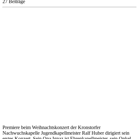
27 Beiträge
Premiere beim Weihnachtskonzert der Kronstorfer
Nachwuchskapelle Jugendkapellmeister Ralf Huber dirigiert sein
erstes Konzert. Sein Opa Ignaz ist Ehrenkapellmeister, sein Onkel