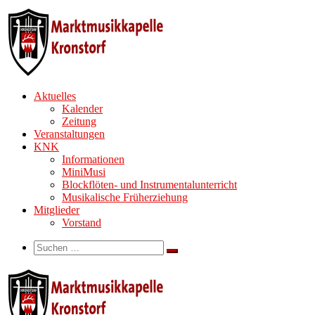
Zum
Inhalt
springen
Aktuelles
Kalender
Zeitung
Veranstaltungen
KNK
Informationen
MiniMusi
Blockflöten- und Instrumentalunterricht
Musikalische Früherziehung
Mitglieder
Vorstand
Search
Suche
Suchen …