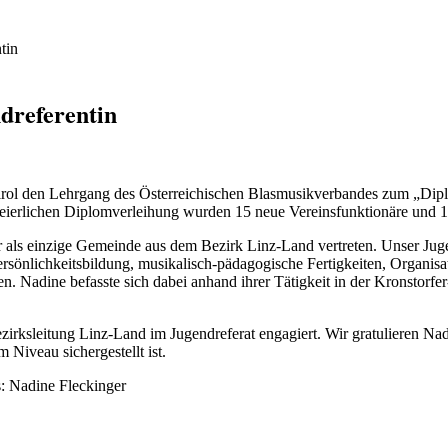
tin
dreferentin
irol den Lehrgang des Österreichischen Blasmusikverbandes zum „Dipl
ierlichen Diplomverleihung wurden 15 neue Vereinsfunktionäre und 11
 als einzige Gemeinde aus dem Bezirk Linz-Land vertreten. Unser Juge
ersönlichkeitsbildung, musikalisch-pädagogische Fertigkeiten, Orga
sen. Nadine befasste sich dabei anhand ihrer Tätigkeit in der Kronst
ezirksleitung Linz-Land im Jugendreferat engagiert. Wir gratulieren N
Niveau sichergestellt ist.
s: Nadine Fleckinger