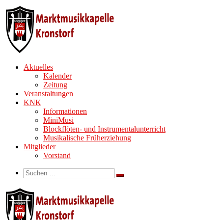
Zum
Inhalt
springen
Aktuelles
Kalender
Zeitung
Veranstaltungen
KNK
Informationen
MiniMusi
Blockflöten- und Instrumentalunterricht
Musikalische Früherziehung
Mitglieder
Vorstand
Search
Suche
Suchen …