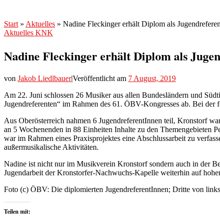
Start
»
Aktuelles
»
Nadine Fleckinger erhält Diplom als Jugendreferen
Aktuelles
KNK
Nadine Fleckinger erhält Diplom als Jugen
von
Jakob Liedlbauer
|
Veröffentlicht am
7 August, 2019
Am 22. Juni schlossen 26 Musiker aus allen Bundesländern und Südt
Jugendreferenten“ im Rahmen des 61. ÖBV-Kongresses ab. Bei der fe
Aus Oberösterreich nahmen 6 JugendreferentInnen teil, Kronstorf war
an 5 Wochenenden in 88 Einheiten Inhalte zu den Themengebieten P
war im Rahmen eines Praxisprojektes eine Abschlussarbeit zu verfas
außermusikalische Aktivitäten.
Nadine ist nicht nur im Musikverein Kronstorf sondern auch in der B
Jugendarbeit der Kronstorfer-Nachwuchs-Kapelle weiterhin auf hohem 
Foto (c) ÖBV: Die diplomierten JugendreferentInnen; Dritte von link
Teilen mit: