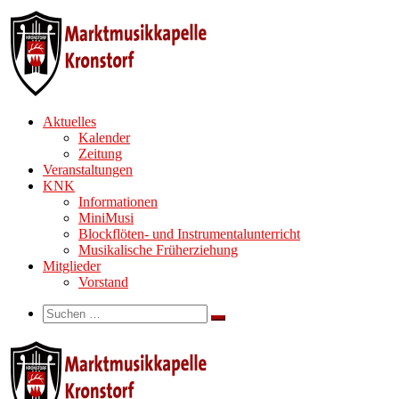
Zum
Inhalt
springen
Aktuelles
Kalender
Zeitung
Veranstaltungen
KNK
Informationen
MiniMusi
Blockflöten- und Instrumentalunterricht
Musikalische Früherziehung
Mitglieder
Vorstand
Search
Suche
Suchen …