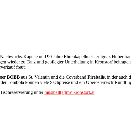
 Nachwuchs-Kapelle und 90 Jahre Ehrenkapellmeister Ignaz Huber traut 
ngen wieder zu Tanz und gepflegter Unterhaltung in Kronstorf beitrag
erkauf freut.
ster
BOBB
aus St. Valentin und die Coverband
Fireballs
, in der auch
ei der Tombola können viele Sachpreise und ein Oberösterreich-Rundf
Tischreservierung unter
musiball[at]mv-kronstorf.at
.