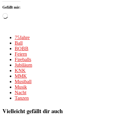
Gefällt mir:
Wird
geladen …
75Jahre
Ball
BOBB
Feiern
Fireballs
Jubiläum
KNK
MMK
Musiball
Musik
Nacht
Tanzen
Vielleicht gefällt dir auch