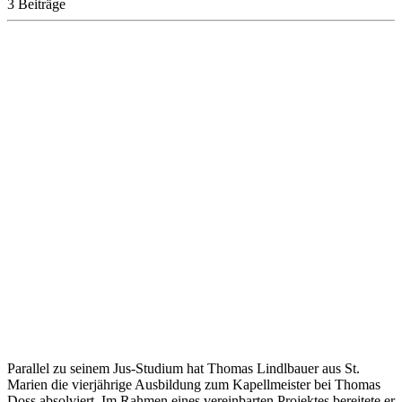
3 Beiträge
Parallel zu seinem Jus-Studium hat Thomas Lindlbauer aus St.
Marien die vierjährige Ausbildung zum Kapellmeister bei Thomas
Doss absolviert. Im Rahmen eines vereinbarten Projektes bereitete er