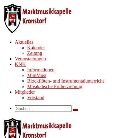
Zum
Inhalt
springen
Aktuelles
Kalender
Zeitung
Veranstaltungen
KNK
Informationen
MiniMusi
Blockflöten- und Instrumentalunterricht
Musikalische Früherziehung
Mitglieder
Vorstand
Search
Suche
Suchen …