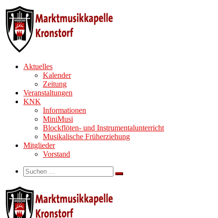
Zum
Inhalt
springen
Aktuelles
Kalender
Zeitung
Veranstaltungen
KNK
Informationen
MiniMusi
Blockflöten- und Instrumentalunterricht
Musikalische Früherziehung
Mitglieder
Vorstand
Search
Suche
Suchen …