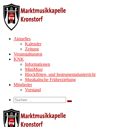
Zum
Inhalt
springen
Aktuelles
Kalender
Zeitung
Veranstaltungen
KNK
Informationen
MiniMusi
Blockflöten- und Instrumentalunterricht
Musikalische Früherziehung
Mitglieder
Vorstand
Search
Suche
Suchen …