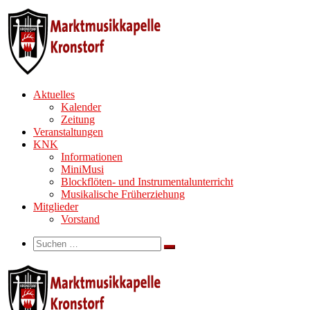
Zum
Inhalt
springen
Aktuelles
Kalender
Zeitung
Veranstaltungen
KNK
Informationen
MiniMusi
Blockflöten- und Instrumentalunterricht
Musikalische Früherziehung
Mitglieder
Vorstand
Search
Suche
Suchen …