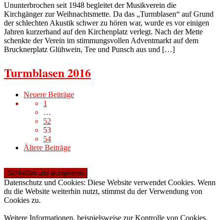
Ununterbrochen seit 1948 begleitet der Musikverein die
Kirchgänger zur Weihnachtsmette. Da das „Turmblasen“ auf Grund
der schlechten Akustik schwer zu hören war, wurde es vor einigen
Jahren kurzerhand auf den Kirchenplatz verlegt. Nach der Mette
schenkte der Verein im stimmungsvollen Adventmarkt auf dem
Brucknerplatz Glühwein, Tee und Punsch aus und […]
Turmblasen 2016
Beitragsnavigation
Neuere
Neuere Beiträge
Beiträge
1
…
52
53
54
Ältere
Ältere Beiträge
Beiträge
Datenschutz und Cookies: Diese Website verwendet Cookies. Wenn
du die Website weiterhin nutzt, stimmst du der Verwendung von
Cookies zu.
Weitere Informationen, beispielsweise zur Kontrolle von Cookies,