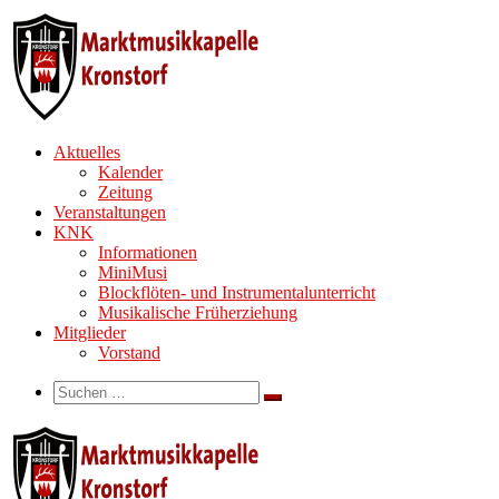
Zum
Inhalt
springen
Aktuelles
Kalender
Zeitung
Veranstaltungen
KNK
Informationen
MiniMusi
Blockflöten- und Instrumentalunterricht
Musikalische Früherziehung
Mitglieder
Vorstand
Search
Suche
Suchen …