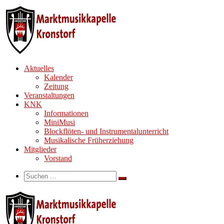
Zum
Inhalt
springen
Aktuelles
Kalender
Zeitung
Veranstaltungen
KNK
Informationen
MiniMusi
Blockflöten- und Instrumentalunterricht
Musikalische Früherziehung
Mitglieder
Vorstand
Search
Suche
Suchen …