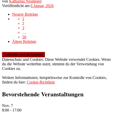
von
Katharina Neulinger
Veröffentlicht am
6 Januar, 2026
Beitragsnavigation
Neuere
Neuere Beiträge
Beiträge
1
2
3
…
50
Ältere
Ältere Beiträge
Beiträge
Datenschutz und Cookies: Diese Website verwendet Cookies. Wenn
du die Website weiterhin nutzt, stimmst du der Verwendung von
Cookies zu.
Weitere Informationen, beispielsweise zur Kontrolle von Cookies,
findest du hier:
Cookie-Richtlinie
Bevorstehende Veranstaltungen
Nov.
7
8:00
-
17:00